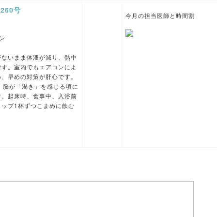
260号
今月の担当医師と時間割
ン
がないまま体液が減り、熱中
です。室内でもエアコンによ
め、早めの対策が肝心です。
」 脳が「渴き」を感じる頃に
す。起床時、食事中、入浴前
コップ1杯ずつこまめに飲む