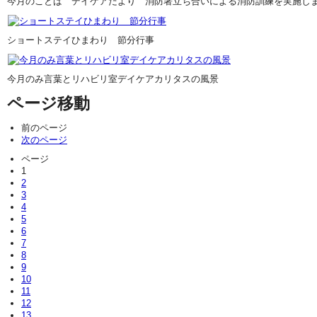
今月のことば デイケアだより 消防署立ち合いによる消防訓練を実施し
ショートステイひまわり 節分行事
今月のみ言葉とリハビリ室デイケアカリタスの風景
ページ移動
前のページ
次のページ
ページ
1
2
3
4
5
6
7
8
9
10
11
12
13