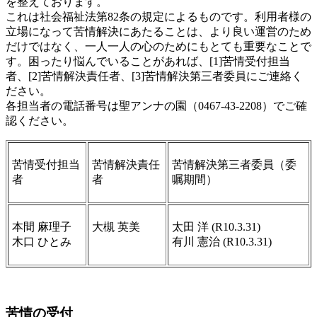
を整えております。
これは社会福祉法第82条の規定によるものです。利用者様の
立場になって苦情解決にあたることは、より良い運営のため
だけではなく、一人一人の心のためにもとても重要なことで
す。困ったり悩んでいることがあれば、[1]苦情受付担当
者、[2]苦情解決責任者、[3]苦情解決第三者委員にご連絡く
ださい。
各担当者の電話番号は聖アンナの園（0467-43-2208）でご確
認ください。
苦情受付担当
苦情解決責任
苦情解決第三者委員（委
者
者
嘱期間）
本間 麻理子
大槻 英美
太田 洋 (R10.3.31)
木口 ひとみ
有川 憲治 (R10.3.31)
苦情の受付