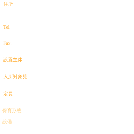
住所
〒247-0056
神奈川県鎌倉市大船4-1-19
Tel.
0467-43-2208
Fax.
0467-43-2269
設置主体
社会福祉法人カリタスの園
入所対象児
生後6ヶ月から就学前
定員
150名
保育形態
0歳, 1歳, 2歳, 3歳, 4歳, 5歳児の6クラス編成
設備
全室冷暖房完備
ホーム▶
保育園の生活▶
心の教育▶
職員採用▶
情報