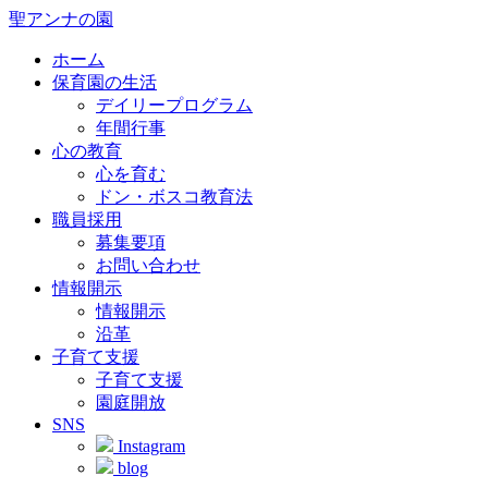
聖アンナの園
ホーム
保育園の生活
デイリープログラム
年間行事
心の教育
心を育む
ドン・ボスコ教育法
職員採用
募集要項
お問い合わせ
情報開示
情報開示
沿革
子育て支援
子育て支援
園庭開放
SNS
Instagram
blog