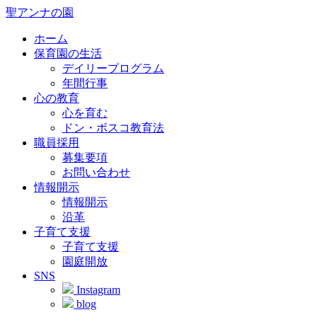
聖アンナの園
ホーム
保育園の生活
デイリープログラム
年間行事
心の教育
心を育む
ドン・ボスコ教育法
職員採用
募集要項
お問い合わせ
情報開示
情報開示
沿革
子育て支援
子育て支援
園庭開放
SNS
Instagram
blog