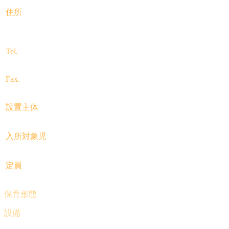
住所
〒247-0056
神奈川県鎌倉市大船4-1-19
Tel.
0467-43-2208
Fax.
0467-43-2269
設置主体
社会福祉法人カリタスの園
入所対象児
生後6ヶ月から就学前
定員
150名
保育形態
0歳, 1歳, 2歳, 3歳, 4歳, 5歳児の6クラス編成
設備
全室冷暖房完備