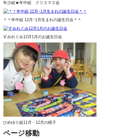
年少組★年中組 クリスマス会
＊＊年中組 12月･1月生まれの誕生日会＊＊
すみれぐみ12月1月のお誕生日会
ひめゆり組11月・12月の様子
ページ移動