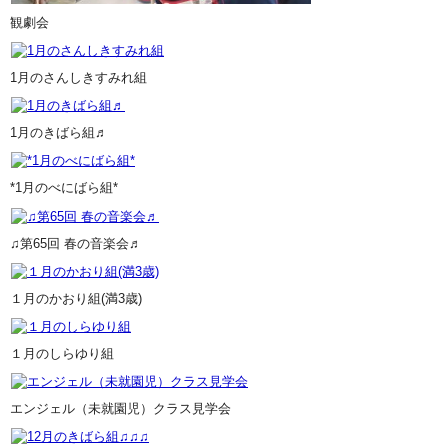
観劇会
1月のさんしきすみれ組
1月のきばら組♬
*1月のべにばら組*
♫第65回 春の音楽会♬
１月のかおり組(満3歳)
１月のしらゆり組
エンジェル（未就園児）クラス見学会