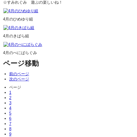
☆すみれぐみ 遊ぶの楽しいね！
4月のひめゆり組
4月のきばら組
4月のべにばらぐみ
ページ移動
前のページ
次のページ
ページ
1
2
3
4
5
6
7
8
9