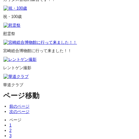
祝・100歳
慰霊祭
宮崎総合博物館に行って来ました！！
レントゲン撮影
華道クラブ
ページ移動
前のページ
次のページ
ページ
1
2
3