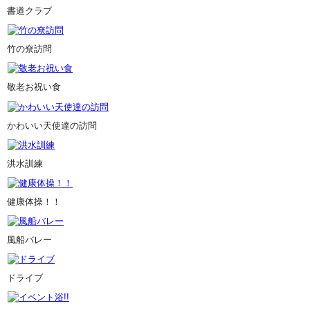
書道クラブ
竹の尞訪問
敬老お祝い食
かわいい天使達の訪問
洪水訓練
健康体操！！
風船バレー
ドライブ