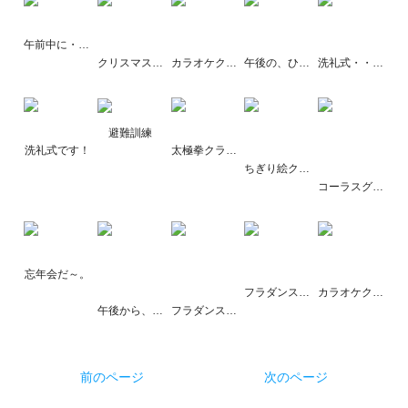
午前中に・・・？
クリスマス一色です。
カラオケクラブ・・・！
午後の、ひと時・・・
洗礼式・・・パートⅡ！
避難訓練
洗礼式です！
太極拳クラブです。
ちぎり絵クラブです。
コーラスグループが今年も来た～！！
忘年会だ～。
フラダンスクラブです！
カラオケクラブです！
午後から、職員の研修を行いました。
フラダンスクラブ・・・パートⅡ
前のページ
次のページ