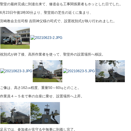
聖堂の最終完成に到達出来て、修道会も工事関係業者もホッとした日でした。
6月23日午後1時30分より、聖堂前の芝生の近くに集まり、
宮崎教会主任司祭 吉田神父様の司式で、設置祝別式が執り行われました。
祝別式が終了後、高所作業者を使って、聖堂外の設置場所へ移設。
ご像は、高さ162㎝程度、重量50～60㎏とのこと。
作業員４～５名で車の台座に乗せ、設置場所へ上昇。
足元では、参加者が見守る中無事に到着し完了。