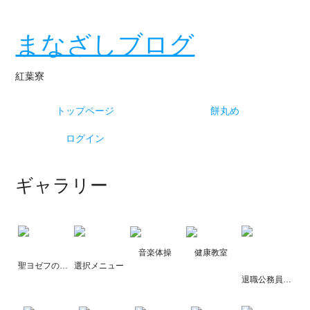
まなざしブログ
紅葉寮
トップページ
餅丸め
ログイン
ギャラリー
音楽体操
健康教室
聖ヨゼフのお祝い①
選択メニュー
退職公務員連盟の皆様来寮