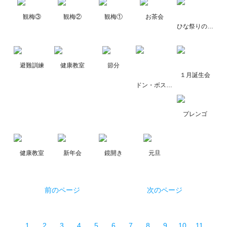
観梅③
観梅②
観梅①
お茶会
ひな祭りの昼食
避難訓練
健康教室
節分
１月誕生会
ドン・ボスコのお祝い
プレンゴ
健康教室
新年会
鏡開き
元旦
前のページ
次のページ
1
2
3
4
5
6
7
8
9
10
11