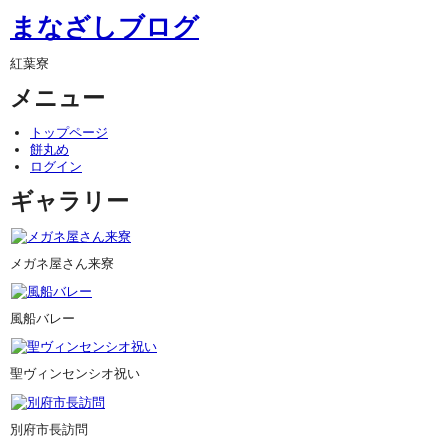
まなざしブログ
紅葉寮
メニュー
トップページ
餅丸め
ログイン
ギャラリー
メガネ屋さん来寮
風船バレー
聖ヴィンセンシオ祝い
別府市長訪問