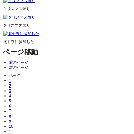
クリスマス飾り
クリスマス飾り
北中祭に参加した
ページ移動
前のページ
次のページ
ページ
1
2
3
4
5
6
7
8
9
10
11