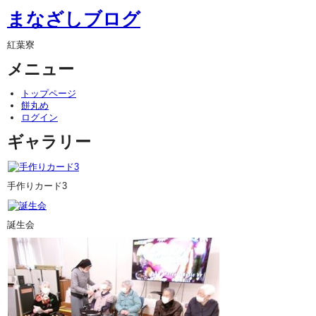
まなざしブログ
紅葉寮
メニュー
トップページ
餅丸め
ログイン
ギャラリー
手作りカード3
誕生会