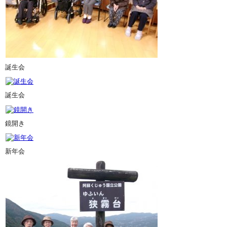
誕生会
誕生会
鏡開き
新年会