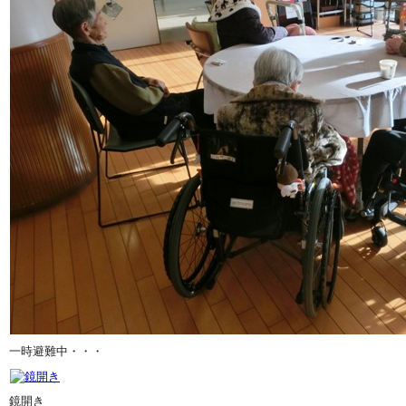
一時避難中・・・
鏡開き