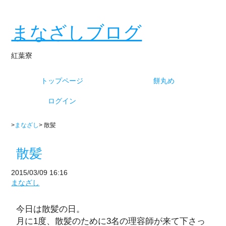
まなざしブログ
紅葉寮
トップページ
餅丸め
ログイン
>
まなざし
> 散髪
散髪
2015/03/09 16:16
まなざし
今日は散髪の日。
月に1度、散髪のために3名の理容師が来て下さっ