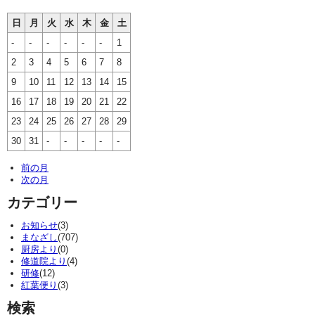
日
月
火
水
木
金
土
-
-
-
-
-
-
1
2
3
4
5
6
7
8
9
10
11
12
13
14
15
16
17
18
19
20
21
22
23
24
25
26
27
28
29
30
31
-
-
-
-
-
前の月
次の月
カテゴリー
お知らせ
(3)
まなざし
(707)
厨房より
(0)
修道院より
(4)
研修
(12)
紅葉便り
(3)
検索