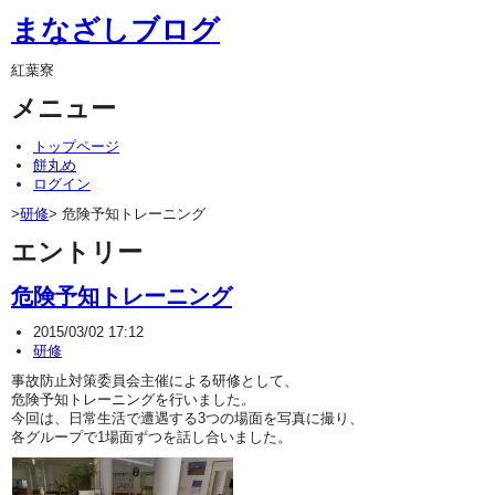
まなざしブログ
紅葉寮
メニュー
トップページ
餅丸め
ログイン
>
研修
> 危険予知トレーニング
エントリー
危険予知トレーニング
2015/03/02 17:12
研修
事故防止対策委員会主催による研修として、
危険予知トレーニングを行いました。
今回は、日常生活で遭遇する3つの場面を写真に撮り、
各グループで1場面ずつを話し合いました。