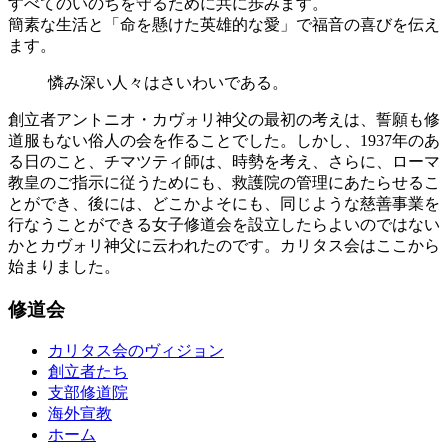
すべてのいのちを守るために共に歩みます。
簡素な生活と「命を懸けた英雄的な愛」で福音の喜びを伝え
ます。
憐み深い人々はさいわいである。
創立者アントニオ・カヴォリ神父の最初の考えは、誓願も修
道服もない俗人の会を作ることでした。しかし、1937年のあ
る日のこと、チマツティ師は、時勢を考え、さらに、ローマ
教皇のご指示に従うためにも、救護院の管理にあたらせるこ
とができ、後には、どこかよそにも、同じような慈善事業を
行なうことができる女子修道会を設立したらよいのではない
かとカヴォリ神父に云われたのです。カリタス会はここから
始まりました。
修道会
カリタス会のヴィジョン
創立者たち
支部修道院
海外宣教
ホーム