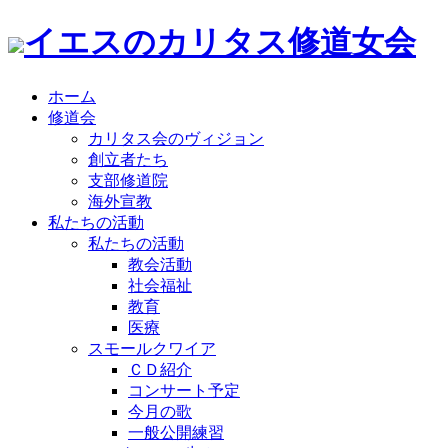
イエスのカリタス修道女会
ホーム
修道会
カリタス会のヴィジョン
創立者たち
支部修道院
海外宣教
私たちの活動
私たちの活動
教会活動
社会福祉
教育
医療
スモールクワイア
ＣＤ紹介
コンサート予定
今月の歌
一般公開練習