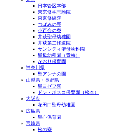
日本管区本部
東京修学志願院
東京修練院
つぼみの寮
小百合の寮
井荻聖母幼稚園
井荻第二修道院
サンシティ聖母幼稚園
聖母幼稚園（青梅）
かおり保育園
神奈川県
聖アンナの園
山梨県・長野県
聖ヨゼフ寮
ドン・ボスコ保育園（松本）
大阪府
花田口聖母幼稚園
広島県
聖心保育園
宮崎県
松の寮