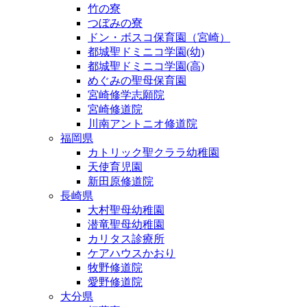
竹の寮
つぼみの寮
ドン・ボスコ保育園（宮崎）
都城聖ドミニコ学園(幼)
都城聖ドミニコ学園(高)
めぐみの聖母保育園
宮崎修学志願院
宮崎修道院
川南アントニオ修道院
福岡県
カトリック聖クララ幼稚園
天使育児園
新田原修道院
長崎県
大村聖母幼稚園
潜竜聖母幼稚園
カリタス診療所
ケアハウスかおり
牧野修道院
愛野修道院
大分県