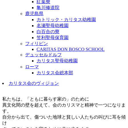
紅葉寮
亀川修道院
鹿児島県
カトリック・カリタス幼稚園
名瀬聖母幼稚園
白百合の寮
笠利聖母保育園
フィリピン
CARITAS DON BOSCO SCHOOL
デュッセルドルフ
カリタス聖母幼稚園
ローマ
カリタス会総本部
カリタス会のヴィジョン
私たちは、「ともに暮らす家の」のために
異文化間の壁を超えて、会のカリスマと精神で一つになりま
す。
自分から出て、傷ついた地球と貧しい人たちの叫びに耳を傾
け