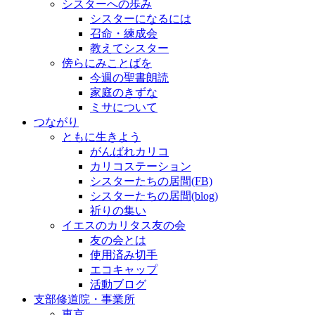
シスターへの歩み
シスターになるには
召命・練成会
教えてシスター
傍らにみことばを
今週の聖書朗読
家庭のきずな
ミサについて
つながり
ともに生きよう
がんばれカリコ
カリコステーション
シスターたちの居間(FB)
シスターたちの居間(blog)
祈りの集い
イエスのカリタス友の会
友の会とは
使用済み切手
エコキャップ
活動ブログ
支部修道院・事業所
東京