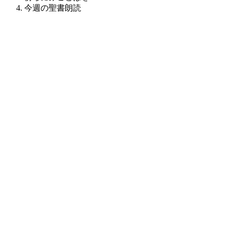
今週の聖書朗読
2026/8/9（日）
年間第19主日
[I]列王記上19・9a, 11～13a
その日、エリヤは神の山ホレブに着き、そこにあった洞穴に
入り、夜を過ごした。主は、「そこを出て、山の中で主の前
に立ちなさい」と言われた。見よ、そのとき主が通り過ぎて
行かれた。主の御前には非常に激しい風が起こり、山を裂
き、岩を砕いた。しかし、風の中に主はおられなかった。風
の後に地震が起こった。しかし、地震の中にも主はおられな
かった。地震の後に火が起こった。しかし、火の中にも主は
おられなかった。火の後に、静かにささやく声が聞こえた。
それを聞くと、エリヤは外套で顔を覆い、出て来て、洞穴の
入り口に立った。