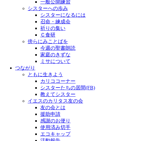
一般公開練習
シスターへの歩み
シスターになるには
召命・練成会
祈りの集い
Ｃ食研
傍らにみことばを
今週の聖書朗読
家庭のきずな
ミサについて
つながり
ともに生きよう
カリココーナー
シスターたちの居間(FB)
教えてシスター
イエスのカリタス友の会
友の会とは
援助申請
感謝のお便り
使用済み切手
エコキャップ
活動報告