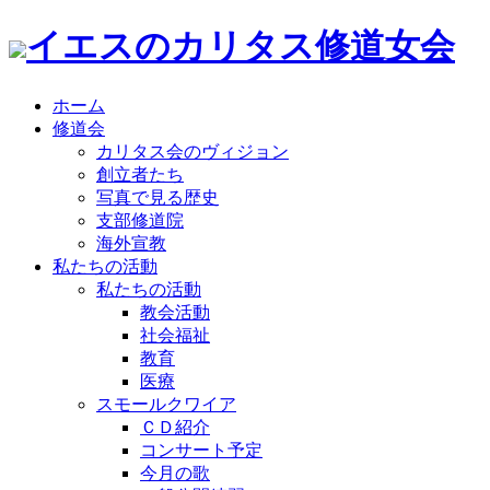
イエスのカリタス修道女会
ホーム
修道会
カリタス会のヴィジョン
創立者たち
写真で見る歴史
支部修道院
海外宣教
私たちの活動
私たちの活動
教会活動
社会福祉
教育
医療
スモールクワイア
ＣＤ紹介
コンサート予定
今月の歌