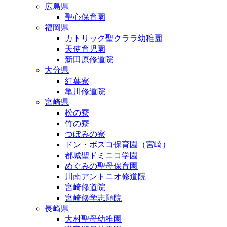
広島県
聖心保育園
福岡県
カトリック聖クララ幼稚園
天使育児園
新田原修道院
大分県
紅葉寮
亀川修道院
宮崎県
松の寮
竹の寮
つぼみの寮
ドン・ボスコ保育園（宮崎）
都城聖ドミニコ学園
めぐみの聖母保育園
川南アントニオ修道院
宮崎修道院
宮崎修学志願院
長崎県
大村聖母幼稚園