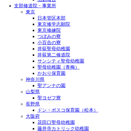
支部修道院・事業所
東京
日本管区本部
東京修学志願院
東京修練院
つぼみの寮
小百合の寮
井荻聖母幼稚園
井荻第二修道院
サンシティ聖母幼稚園
聖母幼稚園（青梅）
かおり保育園
神奈川県
聖アンナの園
山梨県
聖ヨゼフ寮
長野県
ドン・ボスコ保育園（松本）
大阪府
花田口聖母幼稚園
藤井寺カトリック幼稚園