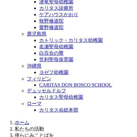
潜竜聖母幼稚園
カリタス診療所
ケアハウスかおり
牧野修道院
愛野修道院
鹿児島県
カトリック・カリタス幼稚園
名瀬聖母幼稚園
白百合の寮
笠利聖母保育園
沖縄県
ヨゼフ幼稚園
フィリピン
CARITAS DON BOSCO SCHOOL
デュッセルドルフ
カリタス聖母幼稚園
ローマ
カリタス会総本部
ホーム
私たちの活動
傍らにみことばを