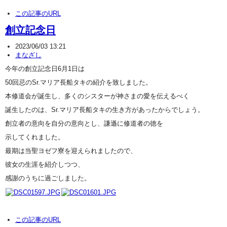
この記事のURL
創立記念日
2023/06/03 13:21
まなざし
今年の創立記念日6月1日は
50回忌のSr.マリア長船タキの紹介を致しました。
本修道会が誕生し、多くのシスターが神さまの愛を伝えるべく
誕生したのは、Sr.マリア長船タキの生き方があったからでしょう。
創立者の意向を自分の意向とし、謙遜に修道者の徳を
示してくれました。
最期は当聖ヨゼフ寮を迎えられましたので、
彼女の生涯を紹介しつつ、
感謝のうちに過ごしました。
この記事のURL