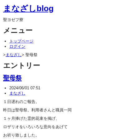
まなざしblog
聖ヨゼフ寮
メニュー
トップページ
ログイン
>
まなざし
> 聖母祭
エントリー
聖母祭
2024/06/01 07:51
まなざし
１日遅れのご報告。
昨日は聖母祭。利用者さんと職員一同
１ヶ月捧げた霊的花束を掲げ、
ロザリオをいろいろな意向をあげて
お祈り致しました。