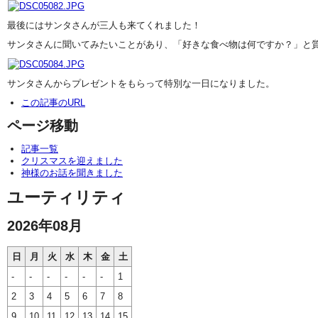
最後にはサンタさんが三人も来てくれました！
サンタさんに聞いてみたいことがあり、「好きな食べ物は何ですか？」と
サンタさんからプレゼントをもらって特別な一日になりました。
この記事のURL
ページ移動
記事一覧
クリスマスを迎えました
神様のお話を聞きました
ユーティリティ
2026年08月
日
月
火
水
木
金
土
-
-
-
-
-
-
1
2
3
4
5
6
7
8
9
10
11
12
13
14
15