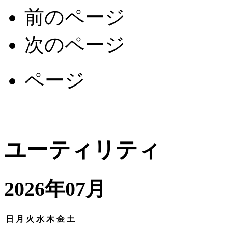
前のページ
次のページ
ページ
ユーティリティ
2026年07月
日
月
火
水
木
金
土