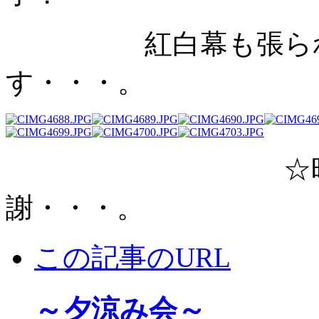
紅白幕も張られて
す・・・。
☆時間と共に
謝・・・。
この記事のURL
～夕涼み会～