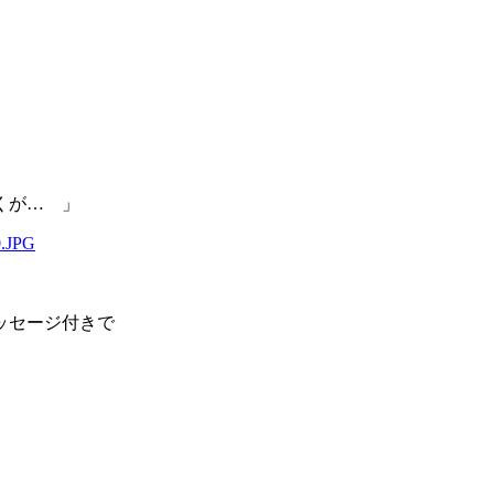
くが… 」
セージ付きで