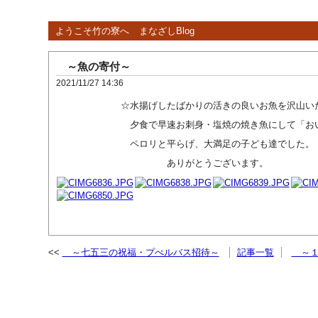
ようこそ竹の寮へ
まなざしBlog
～魚の寄付～
2021/11/27 14:36
☆水揚げしたばかりの活きの良いお魚を沢山いた
夕食で早速お刺身・塩焼の焼き魚にして「おい
ペロリと平らげ、大満足の子ども達でした。
ありがとうございます。
～七五三の祝福・プぺルバス招待～
記事一覧
～１