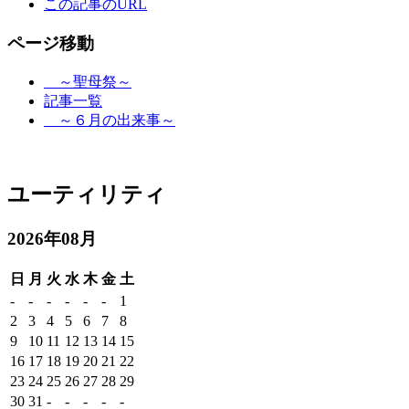
この記事のURL
ページ移動
～聖母祭～
記事一覧
～６月の出来事～
ユーティリティ
2026年08月
日
月
火
水
木
金
土
-
-
-
-
-
-
1
2
3
4
5
6
7
8
9
10
11
12
13
14
15
16
17
18
19
20
21
22
23
24
25
26
27
28
29
30
31
-
-
-
-
-