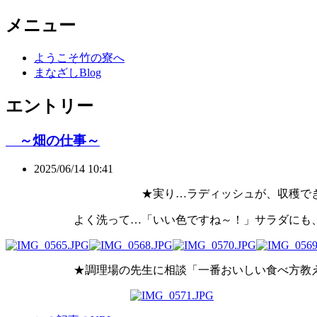
メニュー
ようこそ竹の寮へ
まなざしBlog
エントリー
～畑の仕事～
2025/06/14 10:41
★実り…ラディッシュが、収穫できま
よく洗って…「いい色ですね～！」サラダにも、飾
★調理場の先生に相談「一番おいしい食べ方教え