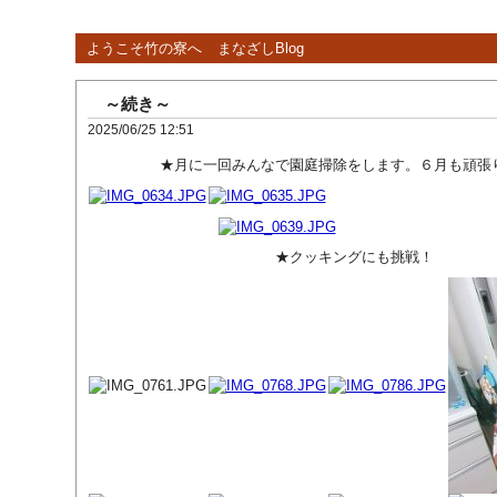
ようこそ竹の寮へ
まなざしBlog
～続き～
2025/06/25 12:51
★月に一回みんなで園庭掃除をします。６月も頑張り
★クッキングにも挑戦！