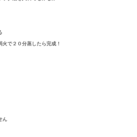
る
弱火で２０分蒸したら完成！
せん