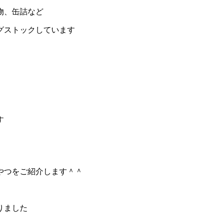
物、缶詰など
グストックしています
す
やつをご紹介します＾＾
りました