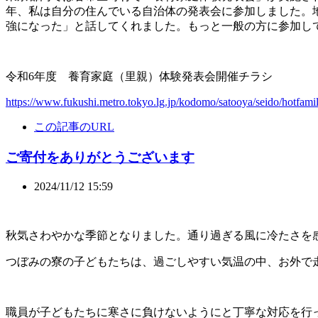
年、私は自分の住んでいる自治体の発表会に参加しました。
強になった」と話してくれました。もっと一般の方に参加し
令和6年度 養育家庭（里親）体験発表会開催チラシ
https://www.fukushi.metro.tokyo.lg.jp/kodomo/satooya/seido/hotfami
この記事のURL
ご寄付をありがとうございます
2024/11/12 15:59
秋気さわやかな季節となりました。通り過ぎる風に冷たさを
つぼみの寮の子どもたちは、過ごしやすい気温の中、お外で
職員が子どもたちに寒さに負けないようにと丁寧な対応を行