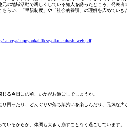
地元の地域活動で親しくしている知人を誘ったところ、発表者
てもらい、「里親制度」や「社会的養護」の理解を広めていき
ly/satooya/happyoukai.files/yoiku_chirash_web.pdf
感じる今日この頃、いかがお過ごしでしょうか。
走り回ったり、どんぐりや落ち葉拾いを楽しんだり、元気な声
っているからか、体調も大きく崩すことなく過ごしています。