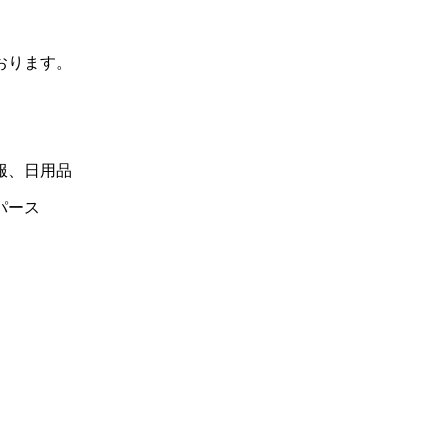
おります。
服、日用品
パース