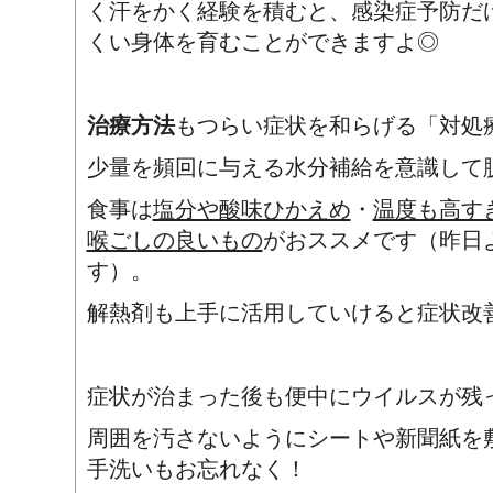
く汗をかく経験を積むと、感染症予防だ
くい身体を育むことができますよ◎
治療方法
もつらい症状を和らげる「対処
少量を頻回に与える水分補給を意識して
食事は
塩分や酸味ひかえめ
・
温度も高す
喉ごしの良いもの
がおススメです（昨日
す）。
解熱剤も上手に活用していけると症状改
症状が治まった後も便中にウイルスが残
周囲を汚さないようにシートや新聞紙を
手洗いもお忘れなく！