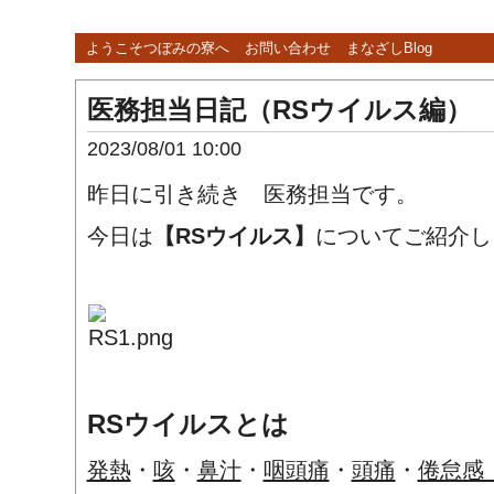
ようこそつぼみの寮へ
お問い合わせ
まなざしBlog
医務担当日記（RSウイルス編）
2023/08/01 10:00
昨日に引き続き 医務担当です。
今日は
【RSウイルス】
についてご紹介し
RSウイルスとは
発熱
・
咳
・
鼻汁
・
咽頭痛
・
頭痛
・
倦怠感