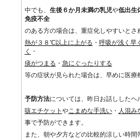
中でも、
生後６か月未満の乳児
や
低出生
免疫不全
のある方の場合は、重症化しやすいとさ
熱が３８℃以上に上がる
・
呼吸が浅く早
く
・
痰がつまる
・
急にぐったりする
等の症状が見られた場合は、早めに医療
予防方法
については、昨日お話ししたヘ
咳エチケット
や
こまめな手洗い
・
人混み
事で予防ができます。
また、朝や夕方などの比較的涼しい時間