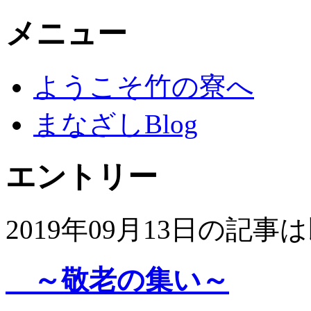
メニュー
ようこそ竹の寮へ
まなざしBlog
エントリー
2019年09月13日の記
～敬老の集い～