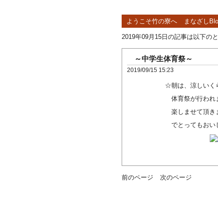
ようこそ竹の寮へ
まなざしBlo
2019年09月15日の記事は以下の
～中学生体育祭～
2019/09/15 15:23
☆朝は、涼しいくらいの
体育祭が行われました・
楽しませて頂きました。
でとってもおいしく頂
前のページ
次のページ