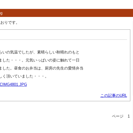
g
とおりです。
気温でしたが、素晴らしい秋晴れのもと
・・。元気いっぱいの姿に触れて一日
昼食のお弁当は、厨房の先生の愛情弁当
いていました・・・。
この記事のURL
ページ
1