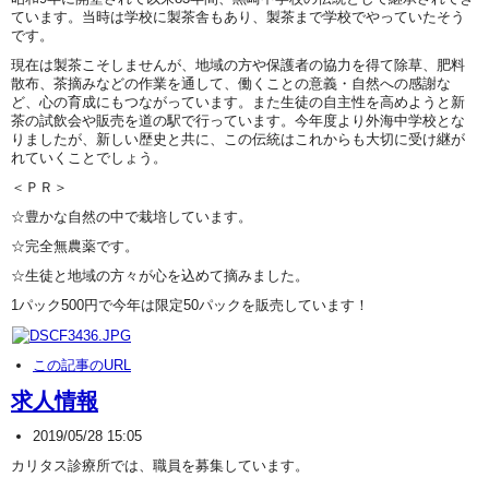
ています。当時は学校に製茶舎もあり、製茶まで学校でやっていたそう
です。
現在は製茶こそしませんが、地域の方や保護者の協力を得て除草、肥料
散布、茶摘みなどの作業を通して、働くことの意義・自然への感謝な
ど、心の育成にもつながっています。また生徒の自主性を高めようと新
茶の試飲会や販売を道の駅で行っています。今年度より外海中学校とな
りましたが、新しい歴史と共に、この伝統はこれからも大切に受け継が
れていくことでしょう。
＜ＰＲ＞
☆豊かな自然の中で栽培しています。
☆完全無農薬です。
☆生徒と地域の方々が心を込めて摘みました。
1パック500円で今年は限定50パックを販売しています！
この記事のURL
求人情報
2019/05/28 15:05
カリタス診療所では、職員を募集しています。