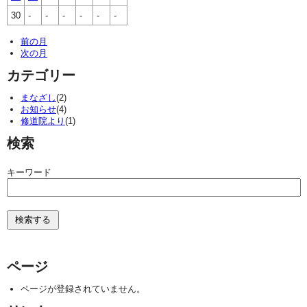
30
-
-
-
-
-
-
前の月
次の月
カテゴリー
まなざし
(2)
お知らせ
(4)
修道院より
(1)
検索
キーワード
ページ
ページが登録されていません。