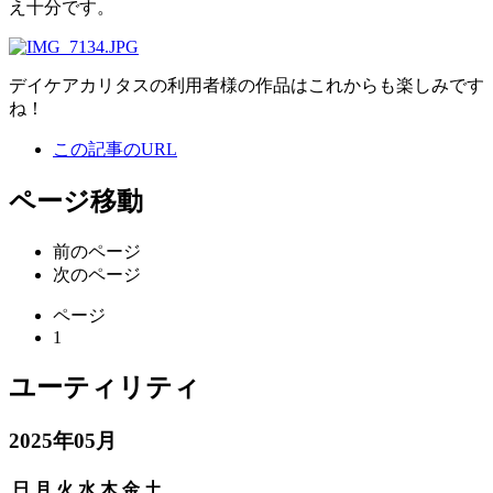
え十分です。
デイケアカリタスの利用者様の作品はこれからも楽しみです
ね！
この記事のURL
ページ移動
前のページ
次のページ
ページ
1
ユーティリティ
2025年05月
日
月
火
水
木
金
土