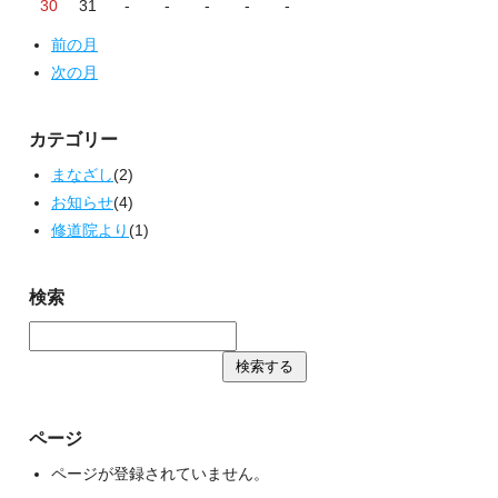
30
31
-
-
-
-
-
前の月
次の月
カテゴリー
まなざし
(2)
お知らせ
(4)
修道院より
(1)
検索
ページ
ページが登録されていません。