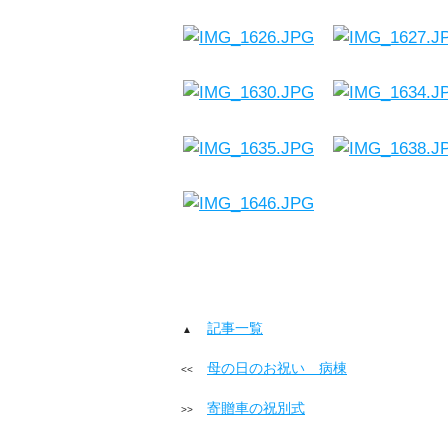
記事一覧
母の日のお祝い 病棟
寄贈車の祝別式