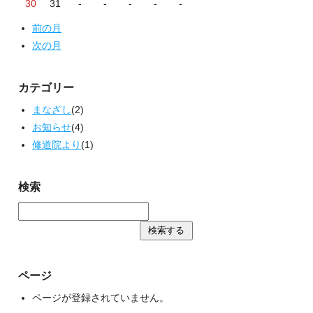
30
31
-
-
-
-
-
前の月
次の月
カテゴリー
まなざし
(2)
お知らせ
(4)
修道院より
(1)
検索
ページ
ページが登録されていません。