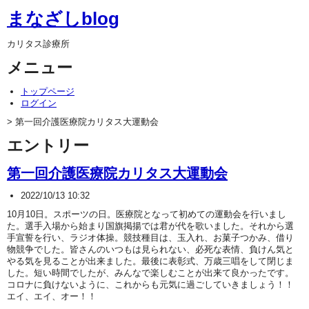
まなざしblog
カリタス診療所
メニュー
トップページ
ログイン
> 第一回介護医療院カリタス大運動会
エントリー
第一回介護医療院カリタス大運動会
2022/10/13 10:32
10月10日。スポーツの日。医療院となって初めての運動会を行いまし
た。選手入場から始まり国旗掲揚では君が代を歌いました。それから選
手宣誓を行い、ラジオ体操。競技種目は、玉入れ、お菓子つかみ、借り
物競争でした。皆さんのいつもは見られない、必死な表情、負けん気と
やる気を見ることが出来ました。最後に表彰式、万歳三唱をして閉じま
した。短い時間でしたが、みんなで楽しむことが出来て良かったです。
コロナに負けないように、これからも元気に過ごしていきましょう！！
エイ、エイ、オー！！