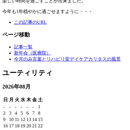
楽しい時間を過ごすことが出来ました。
今年も1年穏やかに過ごせますように・・・
この記事のURL
ページ移動
記事一覧
新年会（医療院）
今月のみ言葉とリハビリ室デイケアカリタスの風景
ユーティリティ
2026年08月
日
月
火
水
木
金
土
-
-
-
-
-
-
1
2
3
4
5
6
7
8
9
10
11
12
13
14
15
16
17
18
19
20
21
22