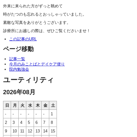
外来に来られた方がずっと眺めて
時がたつのも忘れるとおっしゃっていました。
素敵な写真をありがとうございます。
診療所にお越しの際は、ぜひご覧くださいませ！
この記事のURL
ページ移動
記事一覧
今月のみことばとデイケア便り
院内勉強会
ユーティリティ
2026年08月
日
月
火
水
木
金
土
-
-
-
-
-
-
1
2
3
4
5
6
7
8
9
10
11
12
13
14
15