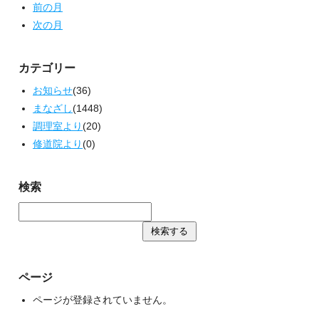
前の月
次の月
カテゴリー
お知らせ
(36)
まなざし
(1448)
調理室より
(20)
修道院より
(0)
検索
ページ
ページが登録されていません。