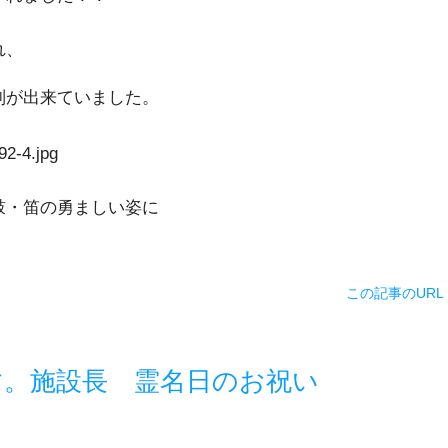
れ、
列が出来ていました。
鼓・笛の勇ましい姿に
この記事のURL
。施設長 霊名日のお祝い