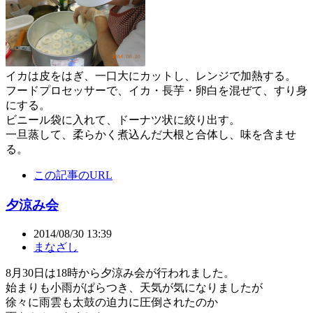
イカは皮をはぎ、一口大にカットし、レンジで加熱する。
フードプロセッサーで、イカ・長芋・卵白を混ぜて、すり身
にする。
ビニール袋に入れて、ドーナツ状に絞り出す。
一旦蒸して、柔らかく煮込んだ大根と合体し、味を含ませ
る。
この記事のURL
夕涼み会
2014/08/30 13:39
まなざし
8月30日は18時から夕涼み会が行われました。
始まりも小雨がぱらつき、天気が気になりましたが
徐々に雨雲も太鼓の迫力に圧倒されたのか