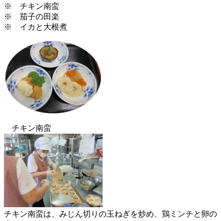
※ チキン南蛮
※ 茄子の田楽
※ イカと大根煮
チキン南蛮
チキン南蛮は、みじん切りの玉ねぎを炒め、鶏ミンチと卵の