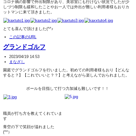
コロナ禍の影響で外出制限があり、美容室にも行けない状況でしたが少
しづつ制限も緩和したことやお一人では外出が難しい利用者様もおりカ
ットマンに来て頂きました。
とても喜んで頂けました(^^♪
この記事のURL
グランドゴルフ
2023/04/19 14:53
まなざし
園庭でグランドゴルフを行いました。初めての利用者様もおり【どんな
すると？】【これでいいと？？】と考えながら楽しんでおられました。
ポールを目指して打つ力加減も難しいです！！
職員が打ち方を教えてくれていま
す
青空の下で笑顔が溢れました
(^^）