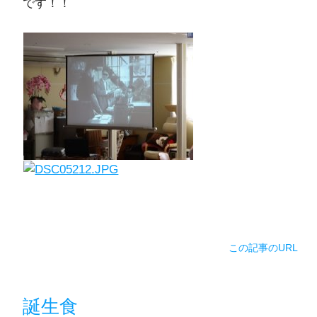
です！！
この記事のURL
誕生食