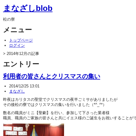
まなざしblob
松の寮
メニュー
トップページ
ログイン
> 2014年12月の記事
エントリー
利用者の皆さんとクリスマスの集い
2014/12/25 13:01
まなざし
昨夜はカリタスの聖堂でクリスマスの夜半ごミサがありましたが
その後松の寮ではクリスマスの集いを行いました（*^_^*）
数名の職員がミニ【聖劇】を行い、参加して下さった業者様
職員、職員のご家族の皆さんと共にイエス様のご誕生をお祝いすることが