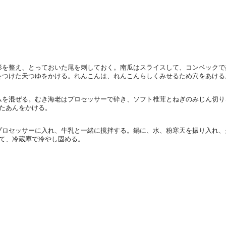
形を整え、とっておいた尾を刺しておく。南瓜はスライスして、コンベックで
をつけた天つゆをかける。れんこんは、れんこんらしくみせるため穴をあける
ムを混ぜる。むき海老はプロセッサーで砕き、ソフト椎茸とねぎのみじん切り
けたあんをかける。
プロセッサーに入れ、牛乳と一緒に撹拌する。鍋に、水、粉寒天を振り入れ、
て、冷蔵庫で冷やし固める。