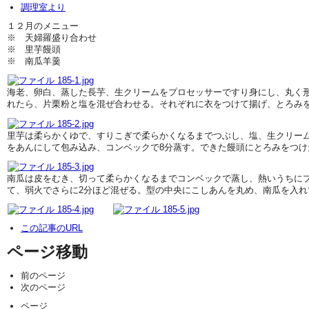
調理室より
１２月のメニュー
※ 天婦羅盛り合わせ
※ 里芋饅頭
※ 南瓜羊羹
海老、卵白、蒸した長芋、生クリームをプロセッサーですり身にし、丸く
れたら、片栗粉と塩を混ぜ合わせる。それぞれに衣をつけて揚げ、とろみ
里芋は柔らかくゆで、すりこぎで柔らかくなるまでつぶし、塩、生クリー
をあんにして包み込み、コンベックで8分蒸す。できた饅頭にとろみをつ
南瓜は皮をむき、切って柔らかくなるまでコンベックで蒸し、熱いうちに
て、弱火でさらに2分ほど混ぜる。型の中央にこしあんを丸め、南瓜を入れ
この記事のURL
ページ移動
前のページ
次のページ
ページ