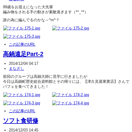
99歳をお迎えになった大先輩
編み物をされる手の動きが素敵過ぎます（*^_^*）
誰の為に編んでるのかな～^m^？
この記事のURL
高鍋遠足Part-2
2014/12/04 04:17
まなざし
前回のグループは高鍋大師に見学に行きましたが
今日は高鍋町歴史総合資料館とその帰りには、【津久見屋果實店】さんで
パフェを食べてきました！
この記事のURL
ソフト食研修
2014/12/03 14:45