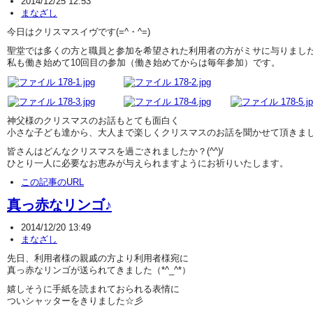
2014/12/25 12:53
まなざし
今日はクリスマスイヴです(=^・^=)
聖堂では多くの方と職員と参加を希望された利用者の方がミサに与りまし
私も働き始めて10回目の参加（働き始めてからは毎年参加）です。
神父様のクリスマスのお話もとても面白く
小さな子ども達から、大人まで楽しくクリスマスのお話を聞かせて頂きま
皆さんはどんなクリスマスを過ごされましたか？(^^)/
ひとり一人に必要なお恵みが与えられますようにお祈りいたします。
この記事のURL
真っ赤なリンゴ♪
2014/12/20 13:49
まなざし
先日、利用者様の親戚の方より利用者様宛に
真っ赤なリンゴが送られてきました（*^_^*）
嬉しそうに手紙を読まれておられる表情に
ついシャッターをきりました☆彡