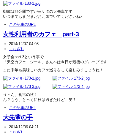
御歳は非公開ですが三ケタの大先輩です
いつまでもまだまだお元気でいてくださいね♪
この記事のURL
女性利用者のカフェ part-3
2014/12/07 04:08
まなざし
女子会part-3という事で
「天空カフェ ジール」さんへは今日が最後のグループです
また来年も美味しいカフェ巡りをして楽しみましょうね！
う～ん、食欲の秋！
ん？もう、とっくに秋は過ぎたけど…笑？
この記事のURL
大先輩の手
2014/12/06 04:21
まなざし