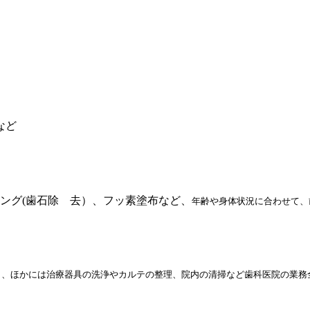
など
ング(歯石除 去）、フッ素塗布など、
年齢や身体状況に合わせて、
ト、ほかには治療器具の洗浄やカルテの整理、院内の清掃など歯科医院の業務