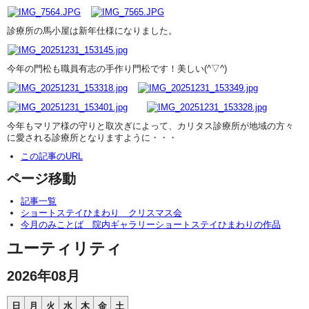
診療所の馬小屋は新年仕様になりました。
今年の門松も職員有志の手作り門松です！美しい(^▽^)
今年もマリア様の守りと取次ぎによって、カリタス診療所が地域の方々
に愛される診療所となりますように・・・
この記事のURL
ページ移動
記事一覧
ショートステイひまわり クリスマス会
今月のみことば 院内ギャラリーショートステイひまわりの作品
ユーティリティ
2026年08月
日
月
火
水
木
金
土