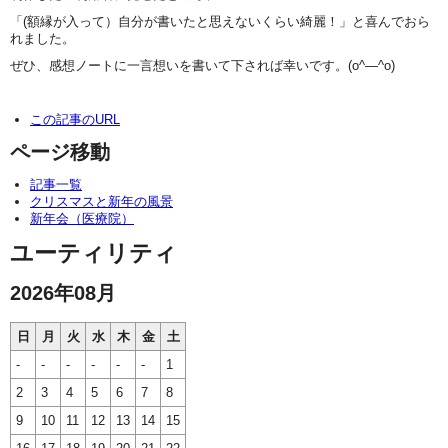
「(額縁が入って）自分が書いたと思えないくらい綺麗！」と喜んでおら
れました。
ぜひ、感想ノートに一言想いを書いて下されば幸いです。(o^―^o)
この記事のURL
ページ移動
記事一覧
クリスマスと新年の風景
新年会（医療院）
ユーティリティ
2026年08月
日
月
火
水
木
金
土
-
-
-
-
-
-
1
2
3
4
5
6
7
8
9
10
11
12
13
14
15