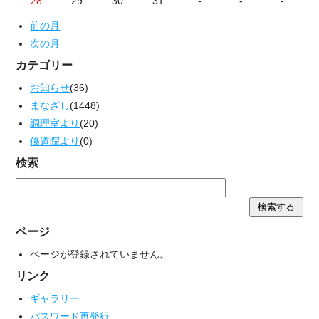
28
29
30
31
-
-
-
前の月
次の月
カテゴリー
お知らせ
(36)
まなざし
(1448)
調理室より
(20)
修道院より
(0)
検索
ページ
ページが登録されていません。
リンク
ギャラリー
パスワード再発行