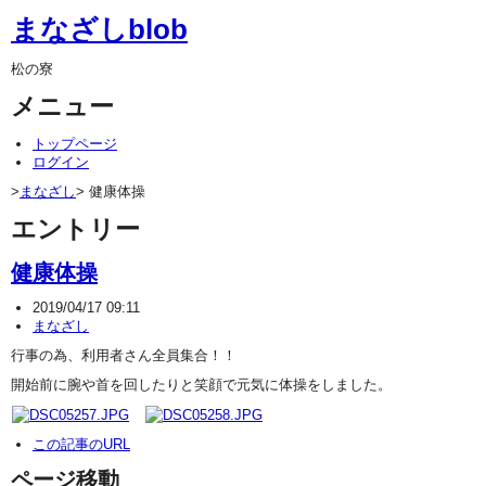
まなざしblob
松の寮
メニュー
トップページ
ログイン
>
まなざし
> 健康体操
エントリー
健康体操
2019/04/17 09:11
まなざし
行事の為、利用者さん全員集合！！
開始前に腕や首を回したりと笑顔で元気に体操をしました。
この記事のURL
ページ移動