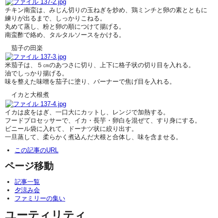
チキン南蛮は、みじん切りの玉ねぎを炒め、鶏ミンチと卵の素とともに
練りが出るまで、しっかりこねる。
丸めて蒸し、粉と卵の順につけて揚げる。
南蛮酢で絡め、タルタルソースをかける。
茄子の田楽
米茄子は、５㎝のあつさに切り、上下に格子状の切り目を入れる。
油でしっかり揚げる。
味を整えた味噌を茄子に塗り、バーナーで焦げ目を入れる。
イカと大根煮
イカは皮をはぎ、一口大にカットし、レンジで加熱する。
フードプロセッサーで、イカ・長芋・卵白を混ぜて、すり身にする。
ビニール袋に入れて、ドーナツ状に絞り出す。
一旦蒸して、柔らかく煮込んだ大根と合体し、味を含ませる。
この記事のURL
ページ移動
記事一覧
夕涼み会
ファミリーの集い
ユーティリティ