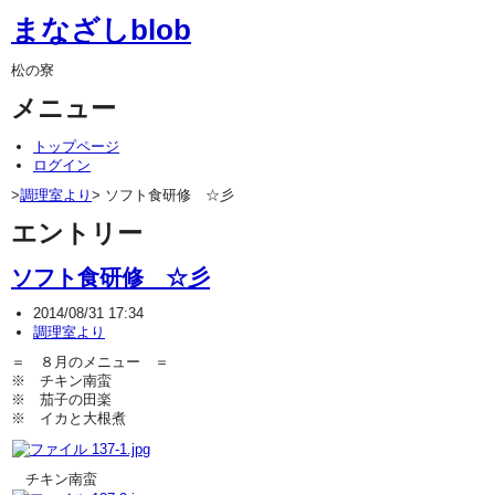
まなざしblob
松の寮
メニュー
トップページ
ログイン
>
調理室より
> ソフト食研修 ☆彡
エントリー
ソフト食研修 ☆彡
2014/08/31 17:34
調理室より
＝ ８月のメニュー ＝
※ チキン南蛮
※ 茄子の田楽
※ イカと大根煮
チキン南蛮